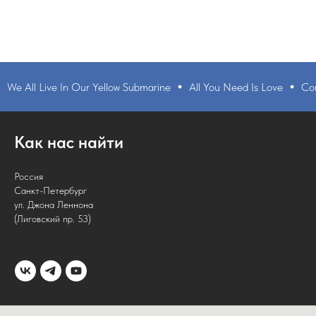
All Live In Our Yellow Submarine
All You Need Is Love
Come To
Как нас найти
Россия
Санкт-Петербург
ул. Джона Леннона
(Лиговский пр. 53)