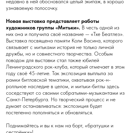
недавно в ней обосновался целый экипаж, в хорошо
узнаваемую полосочку.
Новая выставка представляет работы
художников группы «Митьки».
В честь одной из
них она и получила своё название — «Тхе Беатлез».
Выставка посвящена памяти Коли Васина, которого
связывает с митьками история не только личной
дружбы, но и совместного творчества. Особым
поводом для выставки стал также юбилей
Ленинградского рок-клуба, который отмечает в этом
году своё 45-летие. Так экспозиция выплыла за
рамки битловской тематики, охватывая рок-н-
ролльное наследие в целом, и митьки-битлы здесь
соседствуют со своими собратьями-музыкантами из
Санкт-Петербурга. Но творческий процесс и не
думает останавливаться: экспозиция будет
постепенно пополняться и обновляться.
Поднимайтесь и вы к нам на борт, «братушки и
сестрёнки»!